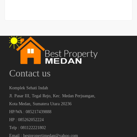
Contact us
Komplek Sehati Indah
Jl. Pasar III, Tegal Rejo, Kec. Medan Perjuangan,
Kota Medan, Sumatera Utara 20236
HP/WA : 085217439888
HP : 085262052224
Telp : 081122221802
Email : bestpropertimedan@yahoo.com