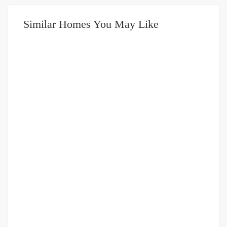
Similar Homes You May Like
DIJUAL
2-3.5 MILIAR
Rumah + Tanah 477 meter Jalan Brigjend Zein Hamid
Jalan Brigjend Zein Hamid
Rp.2,100,000,000
/ Nego