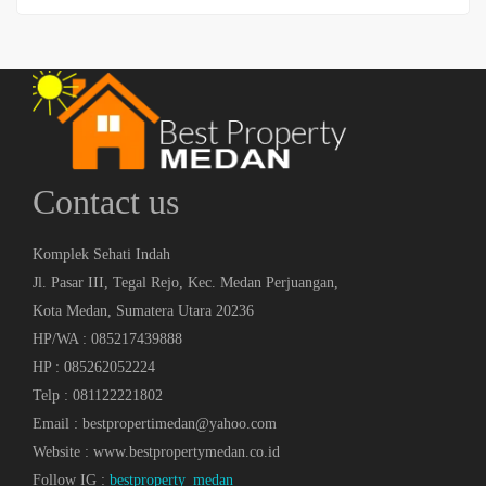
Contact us
Komplek Sehati Indah
Jl. Pasar III, Tegal Rejo, Kec. Medan Perjuangan,
Kota Medan, Sumatera Utara 20236
HP/WA : 085217439888
HP : 085262052224
Telp : 081122221802
Email : bestpropertimedan@yahoo.com
Website : www.bestpropertymedan.co.id
Follow IG :
bestproperty_medan