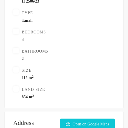
H 2506/23
TYPE
Tanah
BEDROOMS
3
BATHROOMS
2
SIZE
2
112 m
LAND SIZE
2
854 m
Address
Open on Google Maps