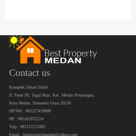
Contact us
Komplek Sehati Indah
Jl. Pasar III, Tegal Rejo, Kec. Medan Perjuangan,
Kota Medan, Sumatera Utara 20236
HP/WA : 085217439888
HP : 085262052224
Telp : 081122221802
Email : bestpropertimedan@yahoo.com