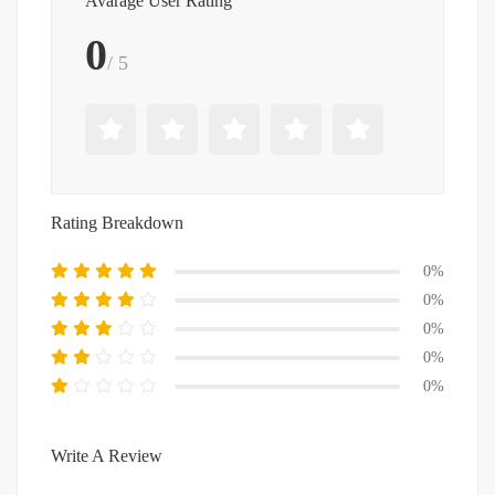
Avarage User Rating
0
/ 5
Rating Breakdown
0%
0%
0%
0%
0%
Write A Review