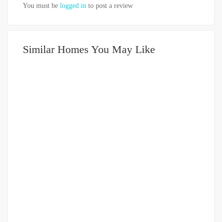
You must be
logged in
to post a review
Similar Homes You May Like
DIJUAL
751-999JUTA
Tanah 240 meter Jalan Tirto (daerah HM Yamin)