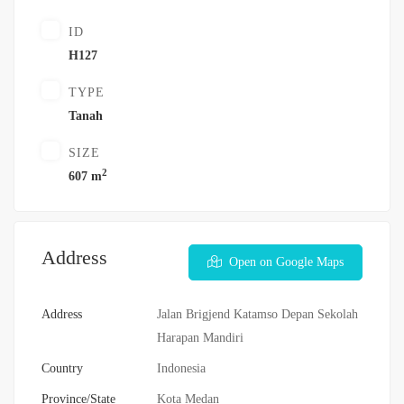
ID
H127
TYPE
Tanah
SIZE
2
607 m
Address
Open on Google Maps
Address
Jalan Brigjend Katamso Depan Sekolah
Harapan Mandiri
Country
Indonesia
Province/State
Kota Medan