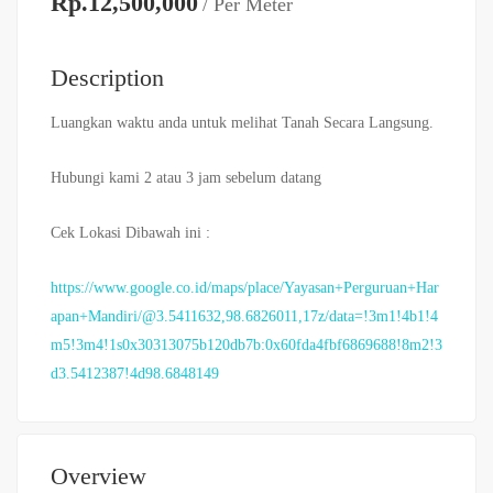
Rp.12,500,000
/ Per Meter
Description
Luangkan waktu anda untuk melihat Tanah Secara Langsung.
Hubungi kami 2 atau 3 jam sebelum datang
Cek Lokasi Dibawah ini :
https://www.google.co.id/maps/place/Yayasan+Perguruan+Har
apan+Mandiri/@3.5411632,98.6826011,17z/data=!3m1!4b1!4
m5!3m4!1s0x30313075b120db7b:0x60fda4fbf6869688!8m2!3
d3.5412387!4d98.6848149
Overview