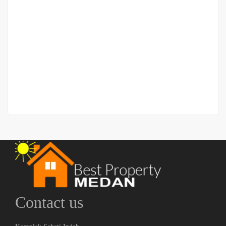
Tanah Strategis Jalan Cemara
Gg Rambutan
Rp.6,700,000
/ m - Nego TIpis
2
600 m
Contact us