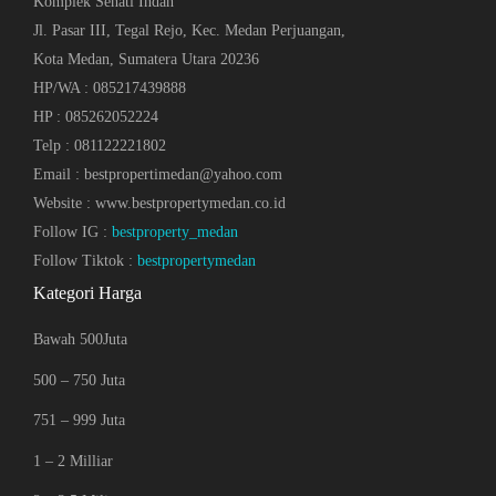
Komplek Sehati Indah
Jl. Pasar III, Tegal Rejo, Kec. Medan Perjuangan,
Kota Medan, Sumatera Utara 20236
HP/WA : 085217439888
HP : 085262052224
Telp : 081122221802
Email : bestpropertimedan@yahoo.com
Website : www.bestpropertymedan.co.id
Follow IG :
bestproperty_medan
Follow Tiktok :
bestpropertymedan
Kategori Harga
Bawah 500Juta
500 – 750 Juta
751 – 999 Juta
1 – 2 Milliar