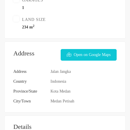
GARAGES
1
LAND SIZE
2
234 m
Address
Open on Google Maps
Address
Jalan Jangka
Country
Indonesia
Province/State
Kota Medan
City/Town
Medan Petisah
Details