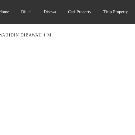
Home
Dijual
Disewa
Cari Property
Titip Property
WAHIDIN DIBAWAH 1 M