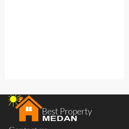
Rumah Petak di Helvetia Jalan Sakti Luhur (masuk
komplek)
Jalan Sakti Luhur
Rp.525,000,000
/ Nego
2
3 Br
1 Ba
80 m