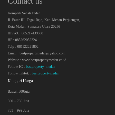
Contact us
Komplek Sehati Indah
Jl. Pasar III, Tegal Rejo, Kec. Medan Perjuangan,
Kota Medan, Sumatera Utara 20236
HP/WA : 085217439888
HP : 085262052224
Telp : 081122221802
Email : bestpropertimedan@yahoo.com
Website : www.bestpropertymedan.co.id
Follow IG :
bestproperty_medan
Follow Tiktok :
bestpropertymedan
Kategori Harga
Bawah 500Juta
500 – 750 Juta
751 – 999 Juta