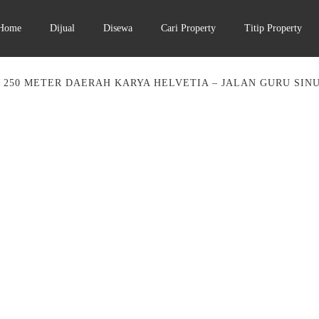
Home
Dijual
Disewa
Cari Property
Titip Property
 250 METER DAERAH KARYA HELVETIA – JALAN GURU SIN