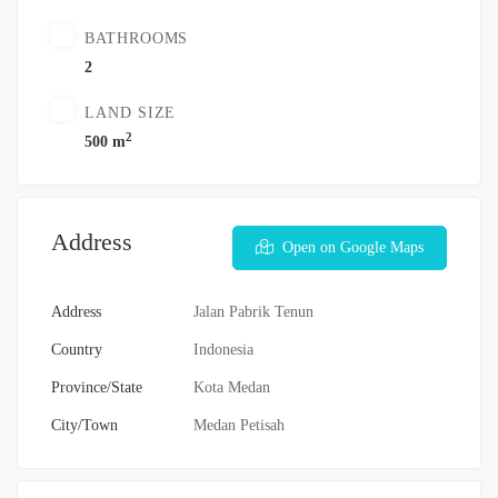
BATHROOMS
2
LAND SIZE
2
500 m
Address
Open on Google Maps
Address
Jalan Pabrik Tenun
Country
Indonesia
Province/State
Kota Medan
City/Town
Medan Petisah