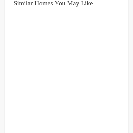
Similar Homes You May Like
DIJUAL
1-2 MILIAR
Rumah Baru Plus Furniture daerah Krakatau – Jalan
Setia Jadi
Jalan Setia Jadi
Rp.1,250,000,000
/ Nego