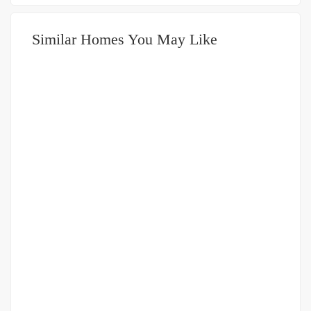
Similar Homes You May Like
DIJUAL
DIATAS 5 MILIAR
Gudang Jalan Cemara
Jalan Cemara