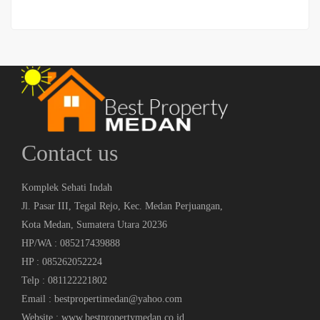
Contact us
Komplek Sehati Indah
Jl. Pasar III, Tegal Rejo, Kec. Medan Perjuangan,
Kota Medan, Sumatera Utara 20236
HP/WA : 085217439888
HP : 085262052224
Telp : 081122221802
Email : bestpropertimedan@yahoo.com
Website : www.bestpropertymedan.co.id