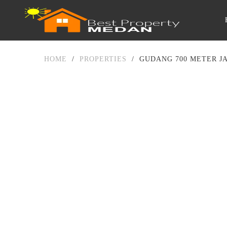
HOME
/
PROPERTIES
/
GUDANG 700 METER J