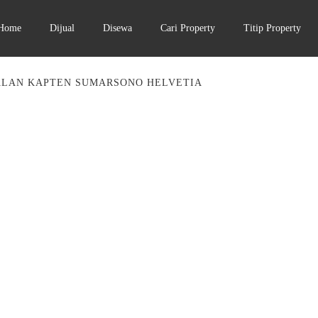
Home
Dijual
Disewa
Cari Property
Titip Property
ALAN KAPTEN SUMARSONO HELVETIA