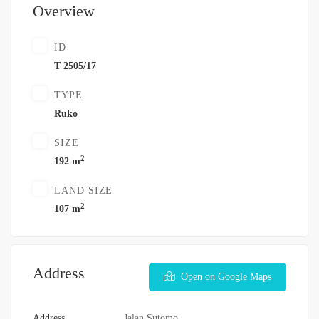
Overview
ID
T 2505/17
TYPE
Ruko
SIZE
2
192 m
LAND SIZE
2
107 m
Address
Open on Google Maps
Address
Jalan Sutomo