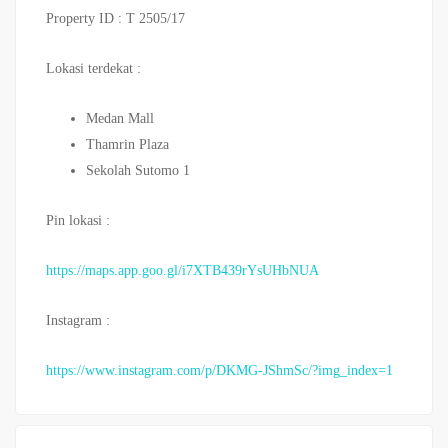
Property ID : T 2505/17
Lokasi terdekat :
Medan Mall
Thamrin Plaza
Sekolah Sutomo 1
Pin lokasi :
https://maps.app.goo.gl/i7XTB439rYsUHbNUA
Instagram :
https://www.instagram.com/p/DKMG-JShmSc/?img_index=1