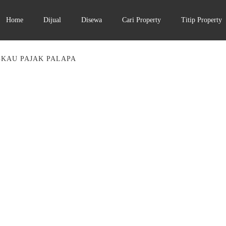
Home
Dijual
Disewa
Cari Property
Titip Property
KAU PAJAK PALAPA