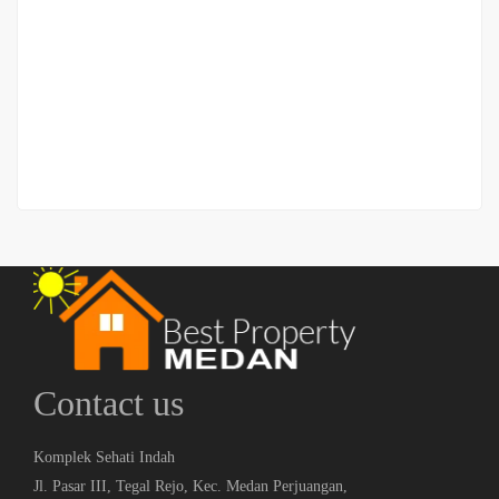
Ruko Gandeng Medan Binjai km 13,8
Jalan Medan Binjai km 13,8
Rp.3,500,000,000
/ Nego sampai jadi
2
4 Br
6 Ba
448 m
Contact us
Komplek Sehati Indah
Jl. Pasar III, Tegal Rejo, Kec. Medan Perjuangan,