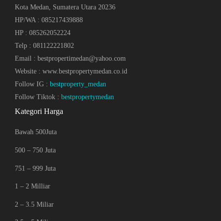
Kota Medan, Sumatera Utara 20236
HP/WA : 085217439888
HP : 085262052224
Telp : 081122221802
Email : bestpropertimedan@yahoo.com
Website : www.bestpropertymedan.co.id
Follow IG :
bestproperty_medan
Follow Tiktok :
bestpropertymedan
Kategori Harga
Bawah 500Juta
500 – 750 Juta
751 – 999 Juta
1 – 2 Milliar
2 – 3.5 Miliar