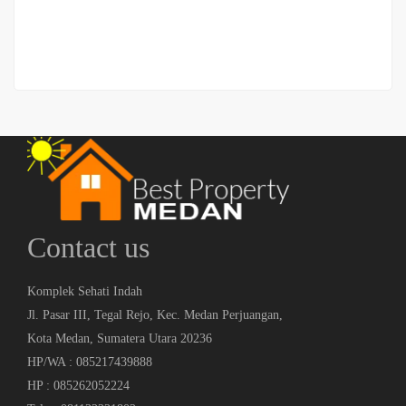
2
3 Br
3 Ba
192 m
Contact us
Komplek Sehati Indah
Jl. Pasar III, Tegal Rejo, Kec. Medan Perjuangan,
Kota Medan, Sumatera Utara 20236
HP/WA : 085217439888
HP : 085262052224