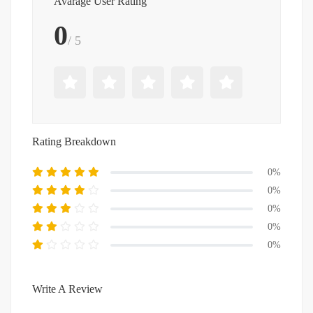
Avarage User Rating
0
/ 5
Rating Breakdown
0%
0%
0%
0%
0%
Write A Review