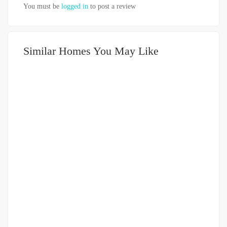
You must be
logged in
to post a review
Similar Homes You May Like
DIJUAL
1-2 MILIAR
Ruko Strategis di Kampung Lalang (Jalan Gatot