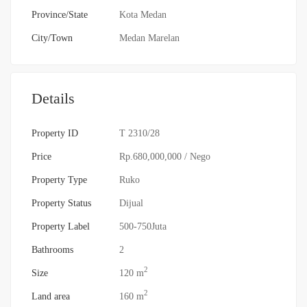
Province/State
Kota Medan
City/Town
Medan Marelan
Details
Property ID
T 2310/28
Price
Rp.680,000,000
/ Nego
Property Type
Ruko
Property Status
Dijual
Property Label
500-750Juta
Bathrooms
2
2
Size
120 m
2
Land area
160 m