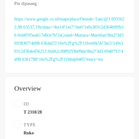
Pin dipasang :
https://www.google.co.id/maps/place/Oemah+Tani/@3.693562
2,98.63537,19z/data=!4m14!1m7!3m6!1s0x30312d364b9ffb3
b:0xb8595eab17d0cb7b!2sGrand+Mutiara+Marellan!8m2!3d3.
6938307!4d98.6364425!16s%2Fg%2F11bvt6lk5b!3m5!1s0x3
0312d364e456253:0x6b2cf089293b09da!8m2!3d3.6940793!4
d98.6361788!16s%2Fg%2F11b6dp9405?entry=ttu
Overview
ID
T 2310/28
TYPE
Ruko