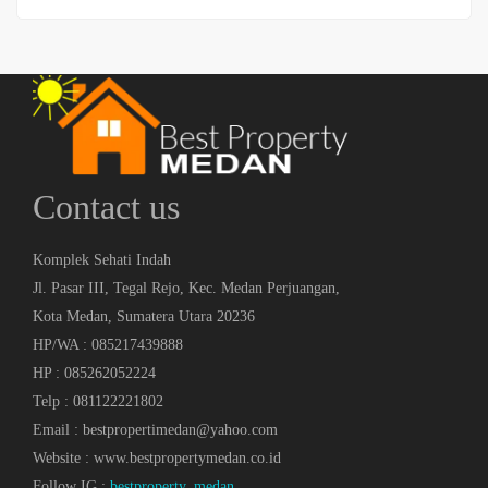
Contact us
Komplek Sehati Indah
Jl. Pasar III, Tegal Rejo, Kec. Medan Perjuangan,
Kota Medan, Sumatera Utara 20236
HP/WA : 085217439888
HP : 085262052224
Telp : 081122221802
Email : bestpropertimedan@yahoo.com
Website : www.bestpropertymedan.co.id
Follow IG :
bestproperty_medan