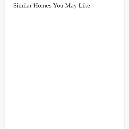
Similar Homes You May Like
DIJUAL
1-2 MILIAR
Ruko Gandeng di Brayan Jalan Yos Sudarso
Jalan Yos Sudarso
Rp.650,000,000
/ unit (Nego)
2
224 m