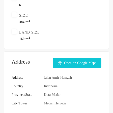
6
SIZE
2
384 m
LAND SIZE
2
160 m
Address
Open on Google Maps
Address
Jalan Amir Hamzah
Country
Indonesia
Province/State
Kota Medan
City/Town
Medan Helvetia