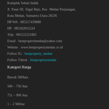
Komplek Sehati Indah
Jl. Pasar III, Tegal Rejo, Kec. Medan Perjuangan,
Kota Medan, Sumatera Utara 20236
HP/WA : 085217439888
HP : 085262052224
Telp : 081122221802
Email : bestpropertimedan@yahoo.com
Website : www.bestpropertymedan.co.id
Follow IG :
bestproperty_medan
Follow Tiktok :
bestpropertymedan
Kategori Harga
Bawah 500Juta
500 – 750 Juta
751 – 999 Juta
1 – 2 Milliar