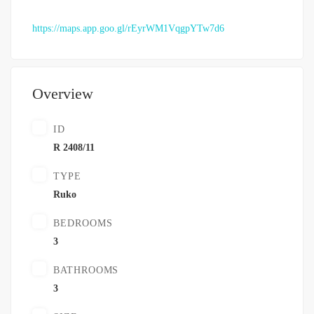
https://maps.app.goo.gl/rEyrWM1VqgpYTw7d6
Overview
ID
R 2408/11
TYPE
Ruko
BEDROOMS
3
BATHROOMS
3