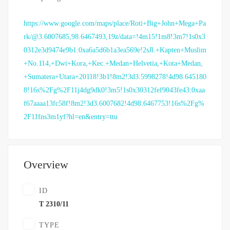
https://www.google.com/maps/place/Roti+Big+John+Mega+Pa
rk/@3.6007685,98.6467493,19z/data=!4m15!1m8!3m7!1s0x3
0312e3d9474e9b1:0xa6a5d6b1a3ea569e!2sJl.+Kapten+Muslim
+No.114,+Dwi+Kora,+Kec.+Medan+Helvetia,+Kota+Medan,
+Sumatera+Utara+20118!3b1!8m2!3d3.5998278!4d98.645180
8!16s%2Fg%2F11j4dg9dk0!3m5!1s0x30312fef9043fe43:0xaa
f67aaaa13fc58f!8m2!3d3.6007682!4d98.6467753!16s%2Fg%
2F11fns3m1yf?hl=en&entry=ttu
Overview
ID
T 2310/11
TYPE