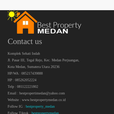
Contact us
Komplek Sehati Indah
Jl. Pasar III, Tegal Rejo, Kec. Medan Perjuangan,
Kota Medan, Sumatera Utara 20236
HP/WA : 085217439888
HP : 085262052224
Telp : 081122221802
Email : bestpropertimedan@yahoo.com
Website : www.bestpropertymedan.co.id
Follow IG :
bestproperty_medan
Follow Tiktok :
bestpropertymedan