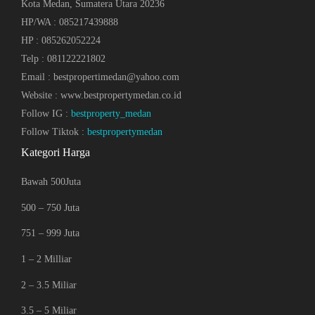
Kota Medan, Sumatera Utara 20236
HP/WA : 085217439888
HP : 085262052224
Telp : 081122221802
Email : bestpropertimedan@yahoo.com
Website : www.bestpropertymedan.co.id
Follow IG :
bestproperty_medan
Follow Tiktok :
bestpropertymedan
Kategori Harga
Bawah 500Juta
500 – 750 Juta
751 – 999 Juta
1 – 2 Milliar
2 – 3.5 Miliar
3.5 – 5 Miliar