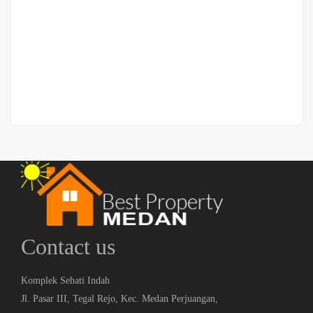
Rumah Cantik dan Nyaman daerah Karya Cilincing
Jalan Karya Cilincing
Rp.1,100,000,000
/ Nego
2
3 Br
4 Ba
168 m
Contact us
Komplek Sehati Indah
Jl. Pasar III, Tegal Rejo, Kec. Medan Perjuangan,