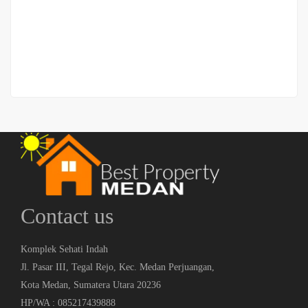
Rumah Jalan Gedung Arca (masuk gang)
Rp.560,000,000
/ Nego
2
7 Br
4 Ba
130 m
Contact us
Komplek Sehati Indah
Jl. Pasar III, Tegal Rejo, Kec. Medan Perjuangan,
Kota Medan, Sumatera Utara 20236
HP/WA : 085217439888