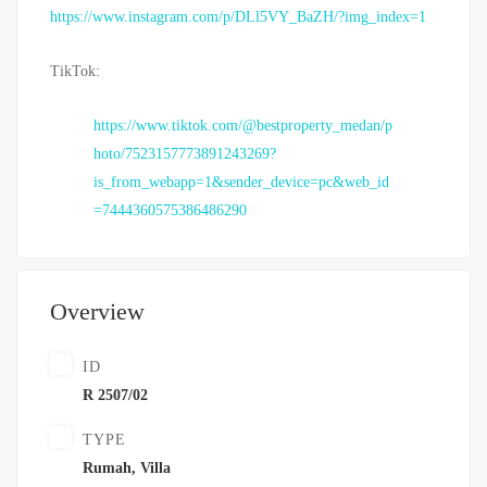
https://www.instagram.com/p/DLl5VY_BaZH/?img_index=1
TikTok:
https://www.tiktok.com/@bestproperty_medan/p
hoto/7523157773891243269?
is_from_webapp=1&sender_device=pc&web_id
=7444360575386486290
Overview
ID
R 2507/02
TYPE
Rumah
,
Villa