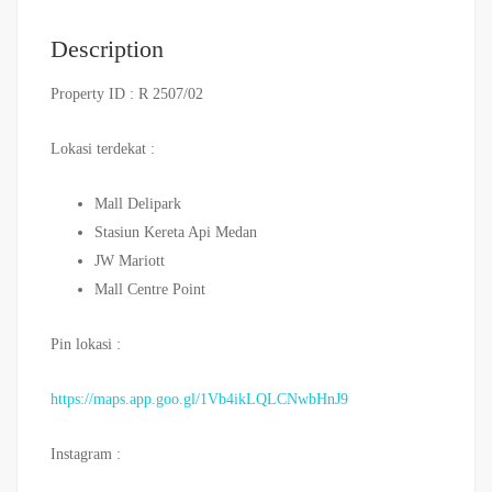
Description
Property ID :
R 2507/02
Lokasi terdekat :
Mall Delipark
Stasiun Kereta Api Medan
JW Mariott
Mall Centre Point
Pin lokasi :
https://maps.app.goo.gl/1Vb4ikLQLCNwbHnJ9
Instagram :