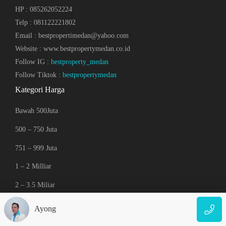
HP : 085262052224
Telp : 081122221802
Email : bestpropertimedan@yahoo.com
Website : www.bestpropertymedan.co.id
Follow IG :
bestproperty_medan
Follow Tiktok :
bestpropertymedan
Kategori Harga
Bawah 500Juta
500 – 750 Juta
751 – 999 Juta
1 – 2 Milliar
2 – 3.5 Miliar
3.5 – 5 Miliar
Ayong
Di atas 5 Miliar