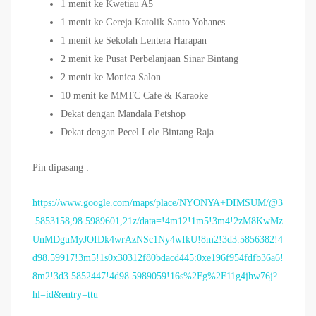
1 menit ke Kwetiau A5
1 menit ke Gereja Katolik Santo Yohanes
1 menit ke Sekolah Lentera Harapan
2 menit ke Pusat Perbelanjaan Sinar Bintang
2 menit ke Monica Salon
10 menit ke MMTC Cafe & Karaoke
Dekat dengan Mandala Petshop
Dekat dengan Pecel Lele Bintang Raja
Pin dipasang :
https://www.google.com/maps/place/NYONYA+DIMSUM/@3
.5853158,98.5989601,21z/data=!4m12!1m5!3m4!2zM8KwMz
UnMDguMyJOIDk4wrAzNSc1Ny4wIkU!8m2!3d3.5856382!4
d98.59917!3m5!1s0x30312f80bdacd445:0xe196f954fdfb36a6!
8m2!3d3.5852447!4d98.5989059!16s%2Fg%2F11g4jhw76j?
hl=id&entry=ttu