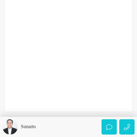
Rumah Jalan Yos Sudarso
Lingkungan 8
Rp.700,000,000
/ Nego || P
2
3 Br
2 Ba
128 m
Sunarto