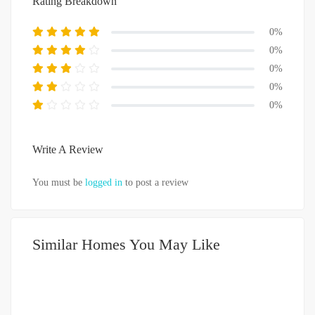
Rating Breakdown
0%
0%
0%
0%
0%
Write A Review
You must be
logged in
to post a review
Similar Homes You May Like
DIJUAL
1-2 MILIAR