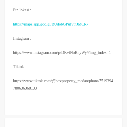
Pin lokasi :
https://maps.app.goo.gl/BUdobGPufvtnJMCR7
Instagram :
https://www.instagram.com/p/DKviNoRhyWy/?img_index=1
Tiktok :
https://www.tiktok.com/@bestproperty_medan/photo/7519394
780636368133