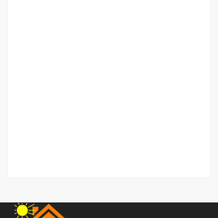
Rumah Jalan Sidorukun
Jalan Sidorukun
Rp.2,500,000,000
/ Nego sampai jadi
2
300 m