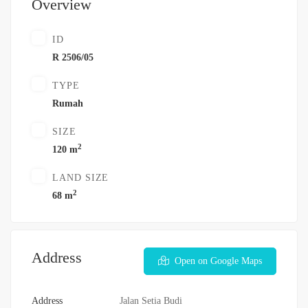
Overview
ID
R 2506/05
TYPE
Rumah
SIZE
2
120 m
LAND SIZE
2
68 m
Address
Open on Google Maps
Address
Jalan Setia Budi