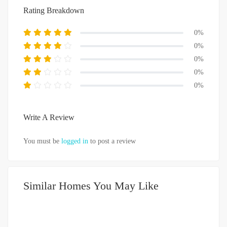
Rating Breakdown
0%
0%
0%
0%
0%
Write A Review
You must be
logged in
to post a review
Similar Homes You May Like
DIJUAL
751-999JUTA