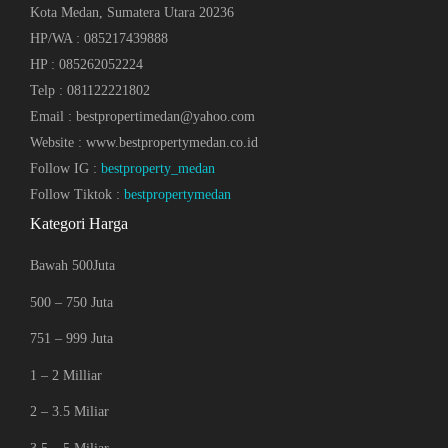
Kota Medan, Sumatera Utara 20236
HP/WA : 085217439888
HP : 085262052224
Telp : 081122221802
Email : bestpropertimedan@yahoo.com
Website : www.bestpropertymedan.co.id
Follow IG :
bestproperty_medan
Follow Tiktok :
bestpropertymedan
Kategori Harga
Bawah 500Juta
500 – 750 Juta
751 – 999 Juta
1 – 2 Milliar
2 – 3.5 Miliar