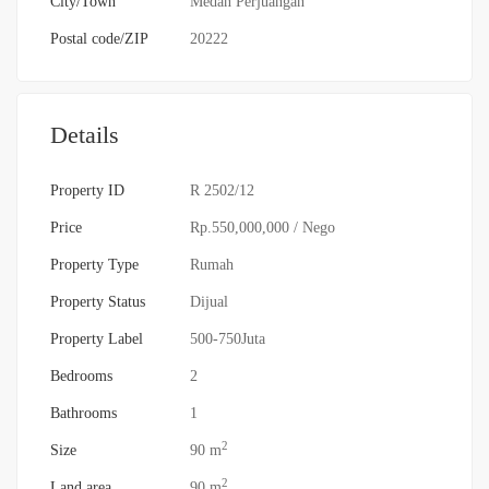
City/Town
Medan Perjuangan
Postal code/ZIP
20222
Details
Property ID
R 2502/12
Price
Rp.550,000,000
/ Nego
Property Type
Rumah
Property Status
Dijual
Property Label
500-750Juta
Bedrooms
2
Bathrooms
1
2
Size
90 m
2
Land area
90 m