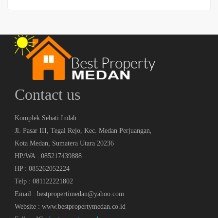
Contact us
Komplek Sehati Indah
Jl. Pasar III, Tegal Rejo, Kec. Medan Perjuangan,
Kota Medan, Sumatera Utara 20236
HP/WA : 085217439888
HP : 085262052224
Telp : 081122221802
Email : bestpropertimedan@yahoo.com
Website : www.bestpropertymedan.co.id