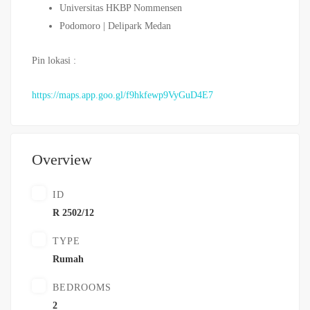
Universitas HKBP Nommensen
Podomoro | Delipark Medan
Pin lokasi :
https://maps.app.goo.gl/f9hkfewp9VyGuD4E7
Overview
ID
R 2502/12
TYPE
Rumah
BEDROOMS
2