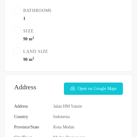
BATHROOMS
1
SIZE
2
90 m
LAND SIZE
2
90 m
Address
Open on Google Maps
Address
Jalan HM Yamin
Country
Indonesia
Province/State
Kota Medan