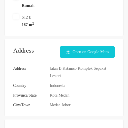
Rumah
SIZE
2
187 m
Address
Open on Google Maps
Address
Jalan B Katamso Komplek Sepakat
Lestari
Country
Indonesia
Province/State
Kota Medan
City/Town
Medan Johor