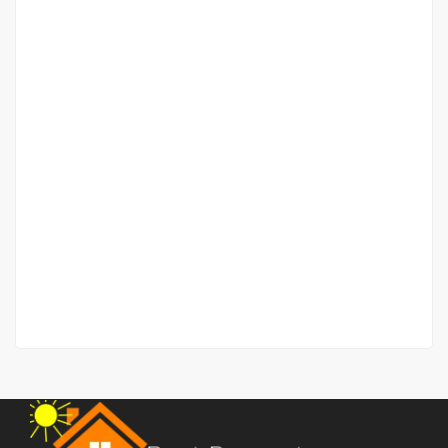
Town House Atria Residence Jalan Setia Budi
Jalan Setia Budi
Rp.1,100,000,000
/ Nego
2
3 Br
2 Ba
206 m