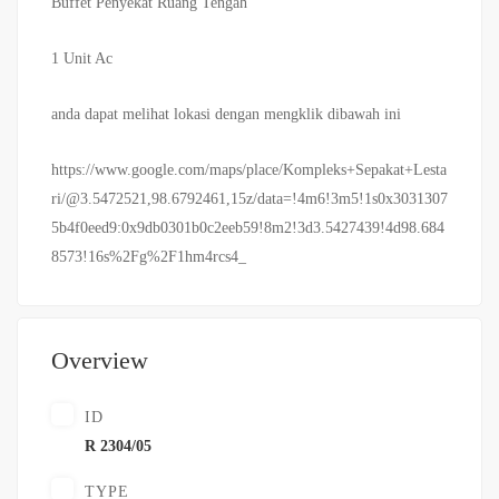
Buffet Penyekat Ruang Tengah
1 Unit Ac
anda dapat melihat lokasi dengan mengklik dibawah ini
https://www.google.com/maps/place/Kompleks+Sepakat+Lesta
ri/@3.5472521,98.6792461,15z/data=!4m6!3m5!1s0x3031307
5b4f0eed9:0x9db0301b0c2eeb59!8m2!3d3.5427439!4d98.684
8573!16s%2Fg%2F1hm4rcs4_
Overview
ID
R 2304/05
TYPE