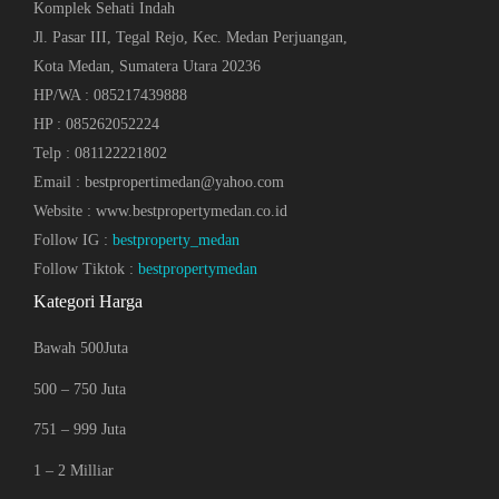
Komplek Sehati Indah
Jl. Pasar III, Tegal Rejo, Kec. Medan Perjuangan,
Kota Medan, Sumatera Utara 20236
HP/WA : 085217439888
HP : 085262052224
Telp : 081122221802
Email : bestpropertimedan@yahoo.com
Website : www.bestpropertymedan.co.id
Follow IG :
bestproperty_medan
Follow Tiktok :
bestpropertymedan
Kategori Harga
Bawah 500Juta
500 – 750 Juta
751 – 999 Juta
1 – 2 Milliar