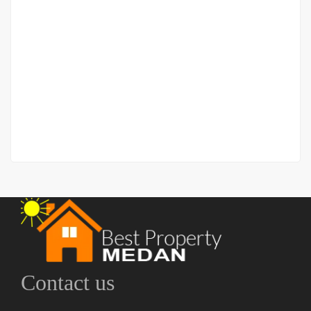
Rumah Jalan Setia Jadi (komplek)
Jalan Setia Jadi
Rp.960,000,000
/ Nego
2
2 Br
2 Ba
140 m
Contact us