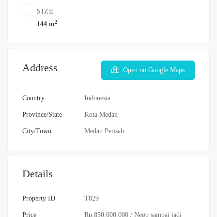
SIZE
2
144 m
Address
Open on Google Maps
Country
Indonesia
Province/State
Kota Medan
City/Town
Medan Petisah
Details
Property ID
T829
Price
Rp.850,000,000
/ Nego sampai jadi