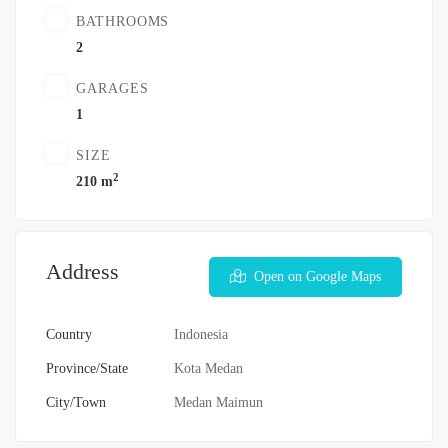
BATHROOMS
2
GARAGES
1
SIZE
2
210 m
Address
Open on Google Maps
Country
Indonesia
Province/State
Kota Medan
City/Town
Medan Maimun