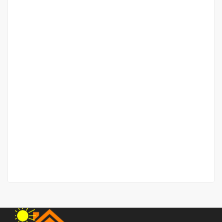
Rumah Terjangkau dan Nyaman Jalan Mawar (dekat
Kapten Sumarsono)
Jalan Mawar
Rp.398,000,000
/ Nego
2
2 Br
1 Ba
44 m