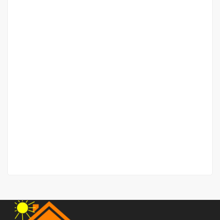
Villa Mewah Lengkap Fasilitas daerah Tanjung
Mulia/Brayan – Jalan Yos Sudarso (komplek)
Jalan Yos Sudarso
Rp.1,300,000,000
/ Nego
2
4 Br
3 Ba
244 m