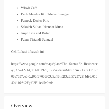
Wkwk Café
Bank Mandiri KCP Medan Sunggal
Pempek Doeler Kito
Sekolah Sultan Iskandar Muda
Jinjit Café and Bistro
Pdam Tirtandi Sunggal
Cek Lokasi dibawah ini
https://www.google.com/maps/place/The+Santa+Fe+Residence
/@3.5742714,98.6061979,15.75z/data=!4m6!3m5!1s0x30312f
08a7537ce3:0xf05f87658f03a5af!8m2!3d3.5723729!4d98.610
404!16s%2Fg%2F11c45v0mls
Overview