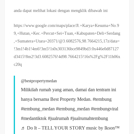
anda dapat melihat lokasi dengan mengklik dibawah ini
https://www.google.com/maps/place/Jl.+Karya+Kesuma+No.9
9,+Hutan,+Kec.+Percut+Sei+Tuan,+Kabupaten+Deli+Serdang
,+Sumatera+Utara+20371/@3.6082576,98.7664215,17z/data=
!3m1!4b1!4m6!3m5!1s0x303136bce9849bd3:0x446e0d87127
d3415!8m2!3d3.6082576!4d98.7664215!16s%2Fg%2F11h06x
c20q
@bestpropertymedan
Milikilah rumah yang aman, damai dan tentram ini
hanya bersama Best Property Medan.
#tembung
#tembung_medan
#tembung_medan
#tembungviral
#medantiktok
#jualrumah
#jualrumahtembung
♬ Do It – TELL YOUR STORY music by Ikson™