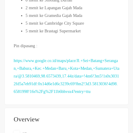
0 menit ke Sibolang Durian
2 menit ke Lapangan Gajah Mada
5 menit ke Gramedia Gajah Mada
5 menit ke Cambridge City Square
5 menit ke Brastagi Supermarket
Pin dipasang :
https://www.google.co.id/maps/place/Jl.+Sei+Batang+Seranga
n,+Babura,+Kec.+Medan+Baru,+Kota+Medan,+Sumatera+Uta
ra/@3.5810469,98.6573439,17.44z/data=!4m6!3m5!1s0x3031
2fd5a7eb91df:0x14d6e1d6c3239c69!8m2!3d3.5813036!4d98.
6581998!16s%2Fg%2F11b6bhvsx4?entry=ttu
Overview