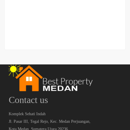
komplek)
Jalan Sakti Luhur
Rp.525,000,000
/ Nego
2
3 Br
1 Ba
80 m
Contact us
Komplek Sehati Indah
Jl. Pasar III, Tegal Rejo, Kec. Medan Perjuangan,
Kota Medan, Sumatera Utara 20236