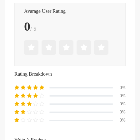
Avarage User Rating
0
/ 5
Rating Breakdown
0%
0%
0%
0%
0%
Write A Review