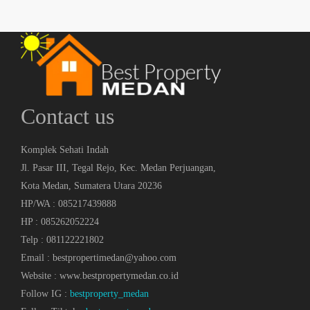
Contact us
Komplek Sehati Indah
Jl. Pasar III, Tegal Rejo, Kec. Medan Perjuangan,
Kota Medan, Sumatera Utara 20236
HP/WA : 085217439888
HP : 085262052224
Telp : 081122221802
Email : bestpropertimedan@yahoo.com
Website : www.bestpropertymedan.co.id
Follow IG :
bestproperty_medan