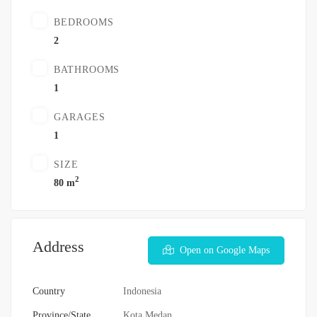
BEDROOMS
2
BATHROOMS
1
GARAGES
1
SIZE
2
80 m
Address
Open on Google Maps
Country
Indonesia
Province/State
Kota Medan