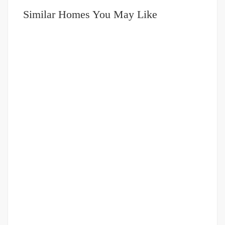
Similar Homes You May Like
DIJUAL
500-750JUTA
Villa Double Decker
Jalan IAIN
Rp.700,000,000
/ Nego