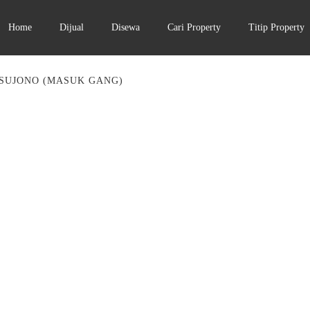
Home
Dijual
Disewa
Cari Property
Titip Property
SUJONO (MASUK GANG)