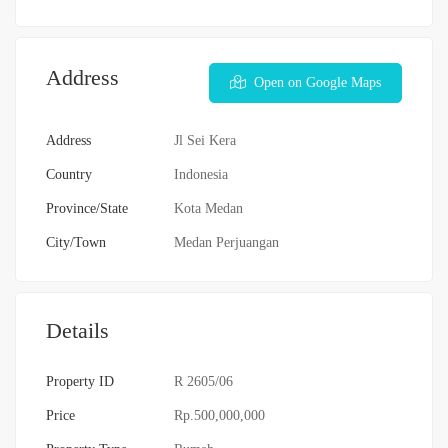
Address
Open on Google Maps
Address
Jl Sei Kera
Country
Indonesia
Province/State
Kota Medan
City/Town
Medan Perjuangan
Details
Property ID
R 2605/06
Price
Rp.500,000,000