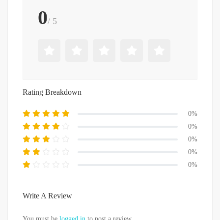
0
/ 5
Rating Breakdown
0%
0%
0%
0%
0%
Write A Review
You must be
logged in
to post a review