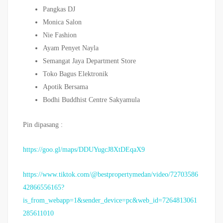
Pangkas DJ
Monica Salon
Nie Fashion
Ayam Penyet Nayla
Semangat Jaya Department Store
Toko Bagus Elektronik
Apotik Bersama
Bodhi Buddhist Centre Sakyamula
Pin dipasang :
https://goo.gl/maps/DDUYugcJ8XtDEqaX9
https://www.tiktok.com/@bestpropertymedan/video/72703586
42866556165?
is_from_webapp=1&sender_device=pc&web_id=7264813061
285611010