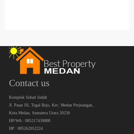
2
2 Br
2 Ba
112 m
Contact us
Komplek Sehati Indah
Jl. Pasar III, Tegal Rejo, Kec. Medan Perjuangan,
Kota Medan, Sumatera Utara 20236
HP/WA : 085217439888
HP : 085262052224