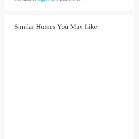
Similar Homes You May Like
DIJUAL
2-3.5 MILIAR
Villa Mewah Jalan Panglima Denai (Komplek Menteng)
Jalan Panglima Denai