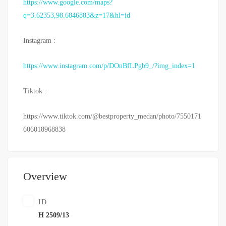
https://www.google.com/maps?
q=3.62353,98.6846883&z=17&hl=id
Instagram :
https://www.instagram.com/p/DOnBfLPgb9_/?img_index=1
Tiktok :
https://www.tiktok.com/@bestproperty_medan/photo/7550171
606018968838
Overview
ID
H 2509/13