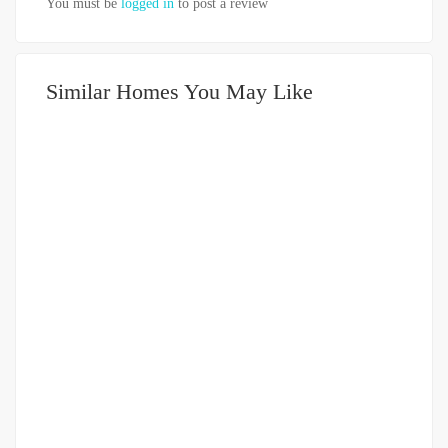
You must be
logged in
to post a review
Similar Homes You May Like
DIJUAL
DIATAS 5 MILIAR
Tanah Kavling 1362 m2 di Jalan Yos Sudarso Km 10,5
(dekat Klinik Mutiara)