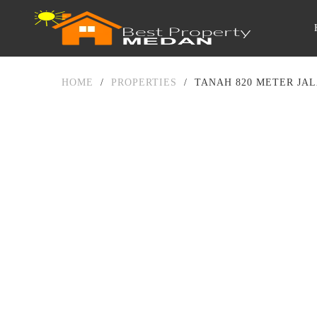
HOME
/
PROPERTIES
/
TANAH 820 METER JA