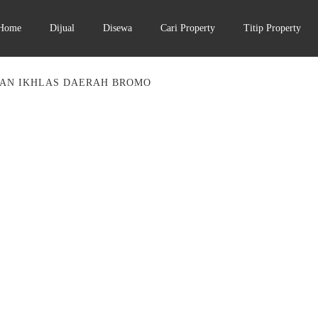
Home
Dijual
Disewa
Cari Property
Titip Property
LAN IKHLAS DAERAH BROMO