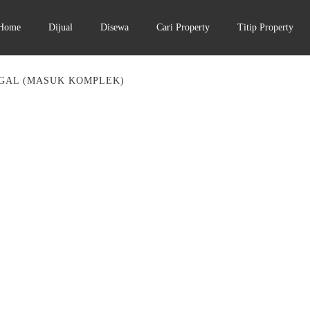
Home
Dijual
Disewa
Cari Property
Titip Property
GGAL (MASUK KOMPLEK)