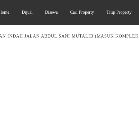
Home
Dijual
Disewa
Cari Property
Titip Property
AN INDAH JALAN ABDUL SANI MUTALIB (MASUK KOMPLE