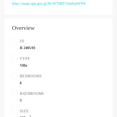
https://maps.app.goo.gl/XGWT8RTCntu6cpWW6
Overview
ID
R 2405/01
TYPE
Villa
BEDROOMS
6
BATHROOMS
5
SIZE
2