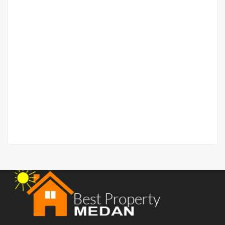
Villa Murah Daerah Krakatau Ujung
Jalan Pendidikan
Rp.1,736,936,937
2
3 Br
3 Ba
245 m