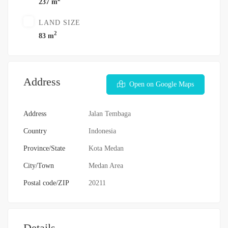
237 m
LAND SIZE
2
83 m
Address
Open on Google Maps
Address
Jalan Tembaga
Country
Indonesia
Province/State
Kota Medan
City/Town
Medan Area
Postal code/ZIP
20211
Details