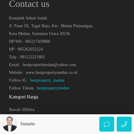
Contact us
Komplek Sehati Indah
Jl. Pasar III, Tegal Rejo, Kec. Medan Perjuangan,
Kota Medan, Sumatera Utara 20236
HP/WA : 085217439888
HP : 085262052224
Telp : 081122221802
Email : bestpropertimedan@yahoo.com
Website : www.bestpropertymedan.co.id
Follow IG :
bestproperty_medan
Follow Tiktok :
bestpropertymedan
Kategori Harga
Bawah 500Juta
500 – 750 Juta
Sunarto
751 – 999 Juta