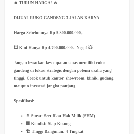
🔥 TURUN HARGA!
🔥
DIJUAL RUKO GANDENG 3 JALAN KARYA
Harga Sebelumnya Rp
5.300.000.000,-
💥 Kini Hanya Rp 4.700.000.000,- Nego!
💥
Jangan lewatkan kesempatan emas memiliki ruko
gandeng di lokasi strategis dengan potensi usaha yang
tinggi. Cocok untuk kantor, showroom, klinik, gudang,
maupun investasi jangka panjang.
Spesifikasi:
📄 Surat: Sertifikat Hak Milik (SHM)
🏢 Kondisi: Siap Kosong
🏗️ Tinggi Bangunan: 4 Tingkat