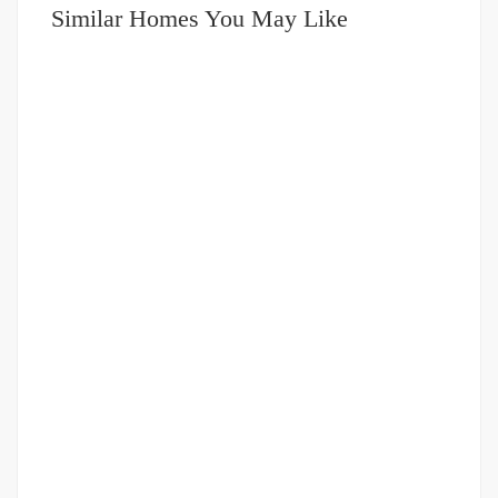
Similar Homes You May Like
DIJUAL
DIATAS 5 MILIAR
Ruko Gandeng Lengkap dengan Tempat Parkir –
Cocok untuk Kantor – Jalan Kasuari (Sunggal)
Jalan Kasuari
Rp.6,200,000,000
/ Nego