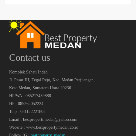
Contact us
Komplek Sehati Indah
Jl. Pasar III, Tegal Rejo, Kec. Medan Perjuangan,
Kota Medan, Sumatera Utara 20236
HP/WA : 085217439888
HP : 085262052224
Telp : 081122221802
Email : bestpropertimedan@yahoo.com
Website : www.bestpropertymedan.co.id
Follow IG :
bestproperty_medan