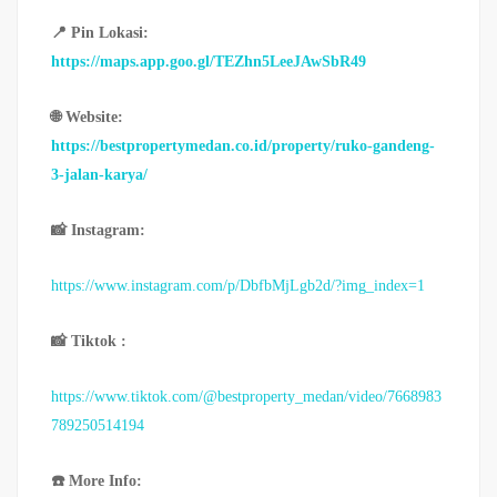
📍 Pin Lokasi:
https://maps.app.goo.gl/TEZhn5LeeJAwSbR49
🌐 Website:
https://bestpropertymedan.co.id/property/ruko-gandeng-
3-jalan-karya/
📸 Instagram:
https://www.instagram.com/p/DbfbMjLgb2d/?img_index=1
📸 Tiktok :
https://www.tiktok.com/@bestproperty_medan/video/7668983
789250514194
☎️ More Info: