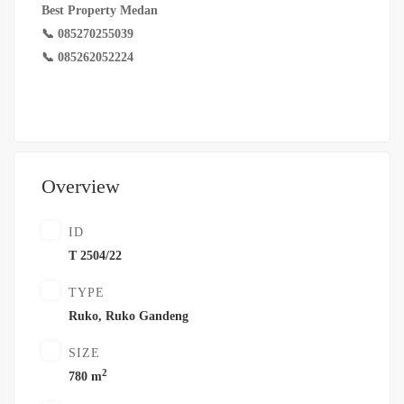
Best Property Medan
📞 085270255039
📞 085262052224
Overview
ID
T 2504/22
TYPE
Ruko
,
Ruko Gandeng
SIZE
2
780 m