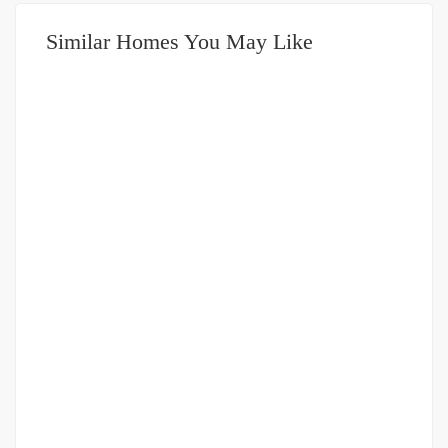
Similar Homes You May Like
DIJUAL
751-999JUTA
Ruko Strategis Marelan Tanah 600 (dekat Suzuya)
Jalan Marelan Raya
Rp.950,000,000
/ Nego