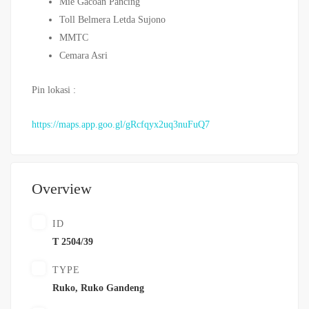
Mie Gacoan Pancing
Toll Belmera Letda Sujono
MMTC
Cemara Asri
Pin lokasi :
https://maps.app.goo.gl/gRcfqyx2uq3nuFuQ7
Overview
ID
T 2504/39
TYPE
Ruko
,
Ruko Gandeng