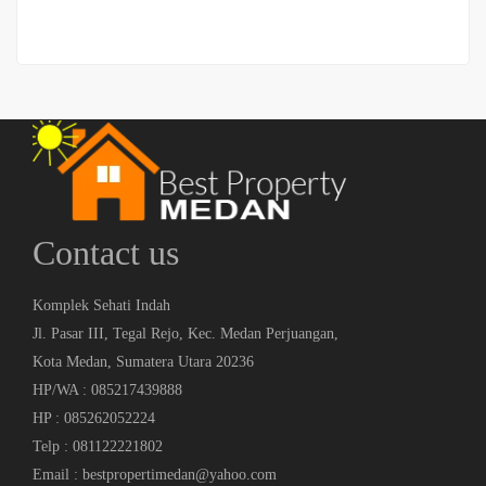
Contact us
Komplek Sehati Indah
Jl. Pasar III, Tegal Rejo, Kec. Medan Perjuangan,
Kota Medan, Sumatera Utara 20236
HP/WA : 085217439888
HP : 085262052224
Telp : 081122221802
Email : bestpropertimedan@yahoo.com