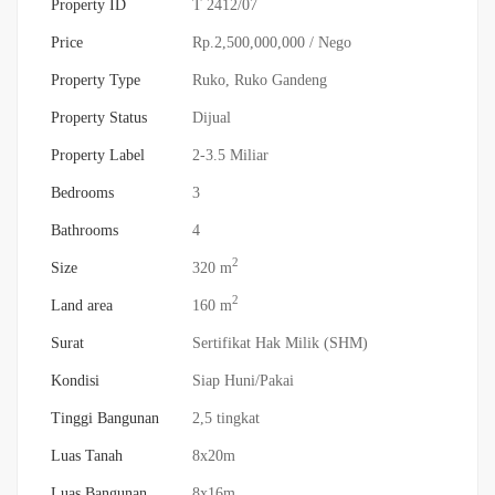
Property ID
T 2412/07
Price
Rp.2,500,000,000
/ Nego
Property Type
Ruko
,
Ruko Gandeng
Property Status
Dijual
Property Label
2-3.5 Miliar
Bedrooms
3
Bathrooms
4
2
Size
320 m
2
Land area
160 m
Surat
Sertifikat Hak Milik (SHM)
Kondisi
Siap Huni/Pakai
Tinggi Bangunan
2,5 tingkat
Luas Tanah
8x20m
Luas Bangunan
8x16m