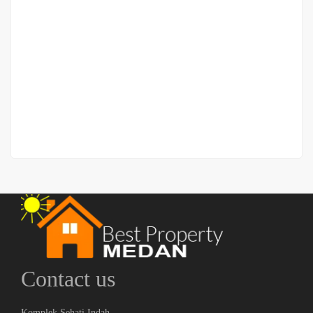
Ruko Strategis Jalan Madong Lubis
Jl Madong Lubis
Rp.1,600,000,000
/ Nego || P || PP
2
4 Br
2 Ba
160 m
Contact us
Komplek Sehati Indah