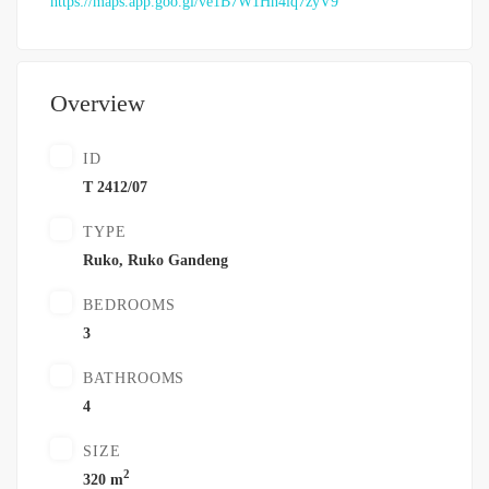
https://maps.app.goo.gl/ve1B7W1Hn4iq7zyV9
Overview
ID
T 2412/07
TYPE
Ruko
,
Ruko Gandeng
BEDROOMS
3
BATHROOMS
4
SIZE
2
320 m