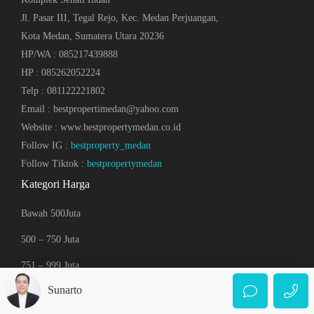
Jl. Pasar III, Tegal Rejo, Kec. Medan Perjuangan,
Kota Medan, Sumatera Utara 20236
HP/WA : 085217439888
HP : 085262052224
Telp : 081122221802
Email : bestpropertimedan@yahoo.com
Website : www.bestpropertymedan.co.id
Follow IG :
bestproperty_medan
Follow Tiktok :
bestpropertymedan
Kategori Harga
Bawah 500Juta
500 – 750 Juta
751 – 999 Juta
Sunarto
1 – 2 Milliar