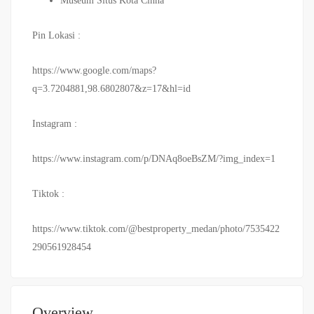
Museum Situs Kota Cinna
Pin Lokasi :
https://www.google.com/maps?
q=3.7204881,98.6802807&z=17&hl=id
Instagram :
https://www.instagram.com/p/DNAq8oeBsZM/?img_index=1
Tiktok :
https://www.tiktok.com/@bestproperty_medan/photo/7535422
290561928454
Overview