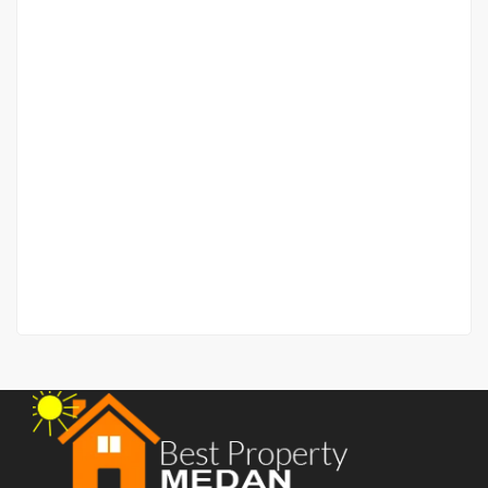
Ruko Strategis Gandeng 5 Jalan Brigjend Katamso
simpang Sakti Lubis (Amplas)
Jalan Brigjend Katamso
Rp.13,000,000,000
/ Nego
2
3 Br
3 Ba
2,024 m