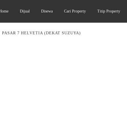
Home
Dijual
Disewa
Cari Property
Titip Property
 PASAR 7 HELVETIA (DEKAT SUZUYA)