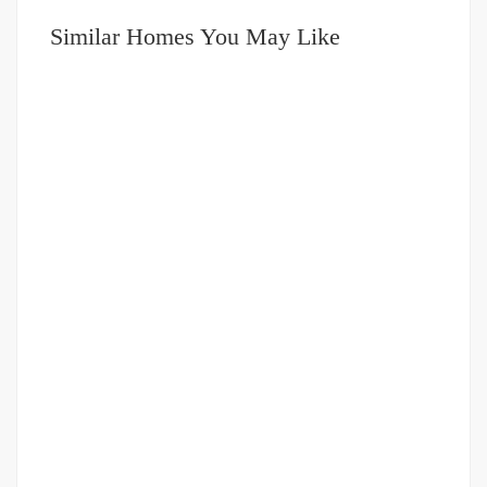
Similar Homes You May Like
DIJUAL
3.5-5 MILIAR
Ruko Gandeng Setia Budi
Jalan Setia Budi
Rp.4,500,000,000
/ Nego Tipis