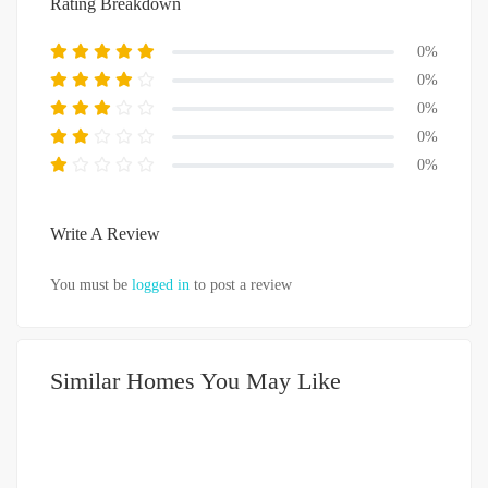
Rating Breakdown
0%
0%
0%
0%
0%
Write A Review
You must be
logged in
to post a review
Similar Homes You May Like
DIJUAL
1-2 MILIAR