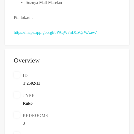
Suzuya Mall Marelan
Pin lokasi :
https://maps.app.goo.gl/8PAqW7nDCzQrWAaw7
Overview
ID
T 2502/11
TYPE
Ruko
BEDROOMS
3