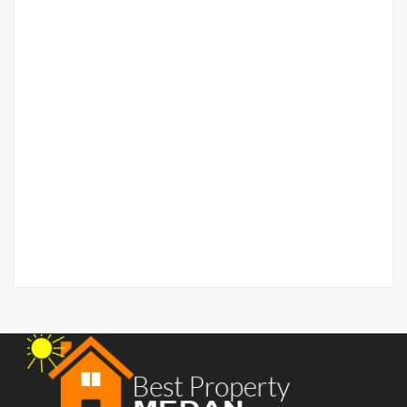
Ruko Gandhi simpang Tembaga
Jalan Gandhi simp gandhi
Rp.1,600,000,000
/ Nego sampai jadi
2
80 m