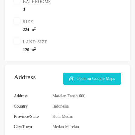
BATHROOMS
3
SIZE
2
224 m
LAND SIZE
2
120 m
Address
Open on Google Maps
Address
Marelan Tanah 600
Country
Indonesia
Province/State
Kota Medan
City/Town
Medan Marelan