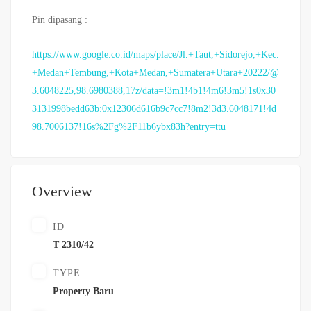
Pin dipasang :
https://www.google.co.id/maps/place/Jl.+Taut,+Sidorejo,+Kec.
+Medan+Tembung,+Kota+Medan,+Sumatera+Utara+20222/@
3.6048225,98.6980388,17z/data=!3m1!4b1!4m6!3m5!1s0x30
3131998bedd63b:0x12306d616b9c7cc7!8m2!3d3.6048171!4d
98.7006137!16s%2Fg%2F11b6ybx83h?entry=ttu
Overview
ID
T 2310/42
TYPE
Property Baru