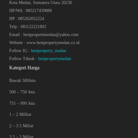
Kota Medan, Sumatera Utara 20236
HP/WA : 085217439888
HP : 085262052224
Telp : 081122221802
Email : bestpropertimedan@yahoo.com
Website : www.bestpropertymedan.co.id
Follow IG :
bestproperty_medan
Follow Tiktok :
bestpropertymedan
Kategori Harga
Bawah 500Juta
500 – 750 Juta
751 – 999 Juta
1 – 2 Milliar
2 – 3.5 Miliar
3.5 – 5 Miliar