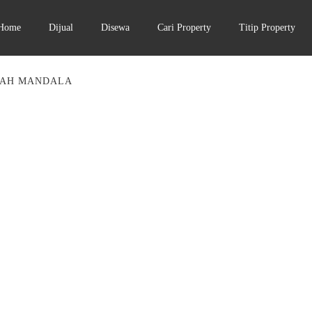
Home
Dijual
Disewa
Cari Property
Titip Property
RAH MANDALA