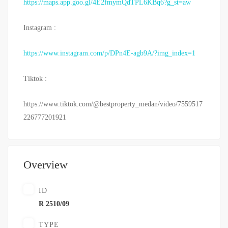
https://maps.app.goo.gl/4E2fmymQdTPL6KBq6?g_st=aw
Instagram :
https://www.instagram.com/p/DPn4E-agb9A/?img_index=1
Tiktok :
https://www.tiktok.com/@bestproperty_medan/video/7559517
226777201921
Overview
ID
R 2510/09
TYPE