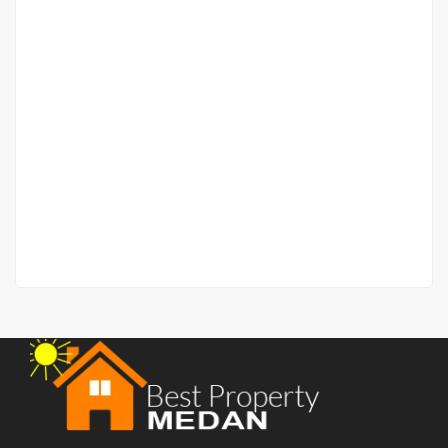
Rumah Baru Jalan Yos Sudarso
Jalan Yos Sudarso
Rp.500,000,000
/ Nego
2
2 Ba
160 m